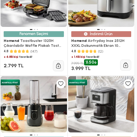
Homend
Toastbuster 1325H
Homend
Airfryday Inox 2512H
Çıkarılabilir Waffle Plakalı Tost
XXXL Dokunmatik Ekran 10
Makinesi
Programlı Airfryer
(147)
(12)
4.8
4.8
+ 6.8B kişi
+ 1.4B kişi
favoriledi!
favoriledi!
%50
7.999 TL
2.799 TL
3.999 TL