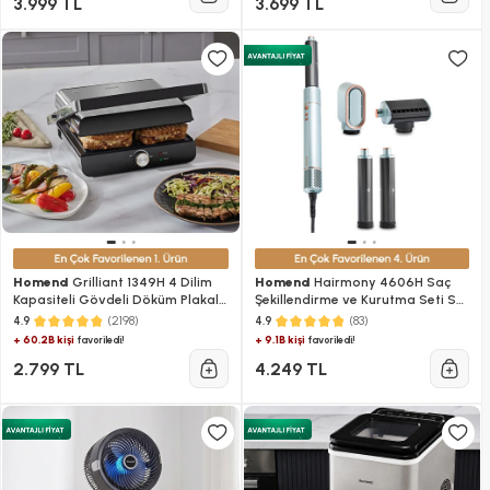
3.999 TL
3.699 TL
Homend
Grilliant 1349H 4 Dilim
Homend
Hairmony 4606H Saç
Kapasiteli Gövdeli Döküm Plakalı
Şekillendirme ve Kurutma Seti Su
Tost ve Izgara Makinesi Inox
Yeşili
(2198)
(83)
4.9
4.9
2000W
+ 60.2B kişi
+ 9.1B kişi
favoriledi!
favoriledi!
2.799 TL
4.249 TL