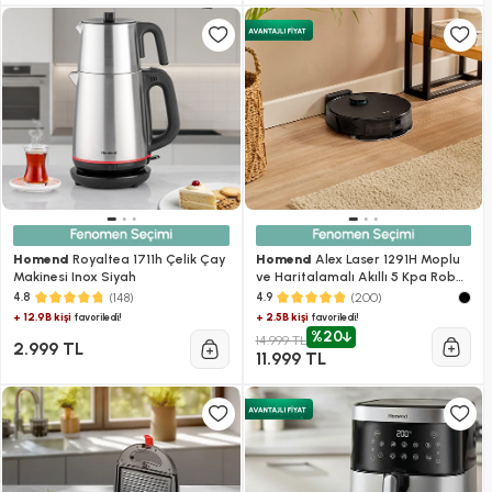
Homend
Royaltea 1711h Çelik Çay
Homend
Alex Laser 1291H Moplu
Makinesi Inox Siyah
ve Haritalamalı Akıllı 5 Kpa Robot
Süpürge Siyah
(148)
(200)
4.8
4.9
+ 12.9B kişi
+ 2.5B kişi
favoriledi!
favoriledi!
%20
14.999 TL
2.999 TL
11.999 TL