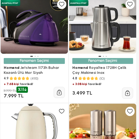
Homend
Jetsteam 1173h Buhar
Homend
Royaltea 1728H Çelik
Kazanlı Ütü Mor Siyah
Çay Makinesi Inox
(493)
(10)
4.9
4.8
+ 7.6B kişi
+ 3.0B kişi
favoriledi!
favoriledi!
%11
8.999 TL
3.499 TL
7.999 TL