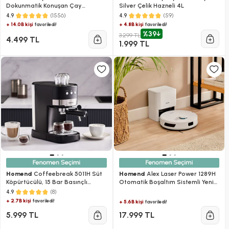
Dokunmatik Konuşan Çay
Silver Çelik Hazneli 4L
Makinesi
(1556)
(59)
4.9
4.9
+ 14.0B kişi
+ 4.8B kişi
favoriledi!
favoriledi!
%39
3.299 TL
4.499 TL
1.999 TL
Homend
Coffeebreak 5011H Süt
Homend
Alex Laser Power 1289H
Köpürtücülü, 15 Bar Basınçlı
Otomatik Boşaltım Sistemli Yeni
Espresso Makinesi 1100W 1,2L
Nesil Moplu 5 KPA Robot Süpürge
(8)
4.9
Beyaz
+ 2.7B kişi
favoriledi!
+ 5.6B kişi
favoriledi!
5.999 TL
17.999 TL