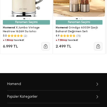
Homend
X Jumbo Vintage
Homend
Grindgo 6003H Şarjlı
Heatrow 1626H Su Isıtıcı
Baharat Değirmen Seti
(2)
(73)
5.0
4.9
+ 1.1B kişi
+ 7.5B kişi
favoriledi!
favoriledi!
6.999 TL
2.499 TL
Homend
Popüler Kategoriler