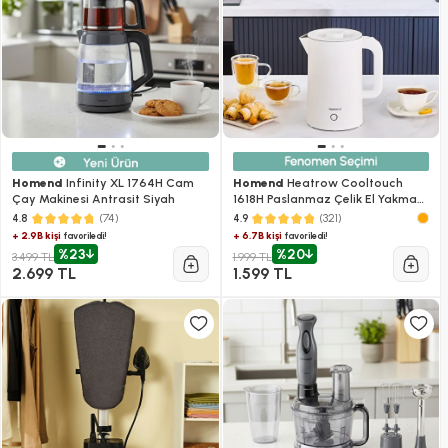
Homend
Infinity XL 1764H Cam
Homend
Heatrow Cooltouch
Çay Makinesi Antrasit Siyah
1618H Paslanmaz Çelik El Yakmaz
Gövdeli Su Isıtıcısı Beyaz
(74)
(321)
4.8
4.9
+ 2.9B kişi
+ 6.7B kişi
favoriledi!
favoriledi!
%23
%20
3.499 TL
1.999 TL
2.699 TL
1.599 TL