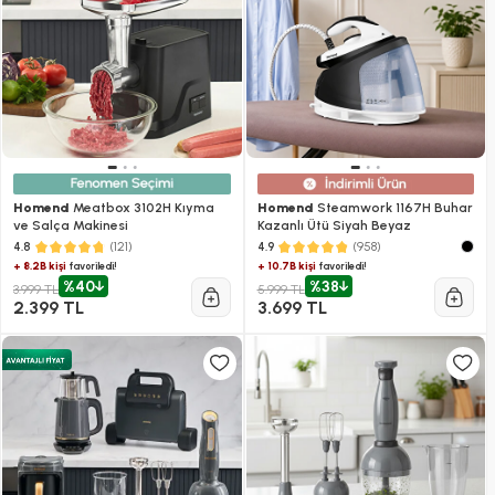
Homend
Meatbox 3102H Kıyma
Homend
Steamwork 1167H Buhar
ve Salça Makinesi
Kazanlı Ütü Siyah Beyaz
(121)
(958)
4.8
4.9
+ 8.2B kişi
+ 10.7B kişi
favoriledi!
favoriledi!
%40
%38
3.999 TL
5.999 TL
2.399 TL
3.699 TL