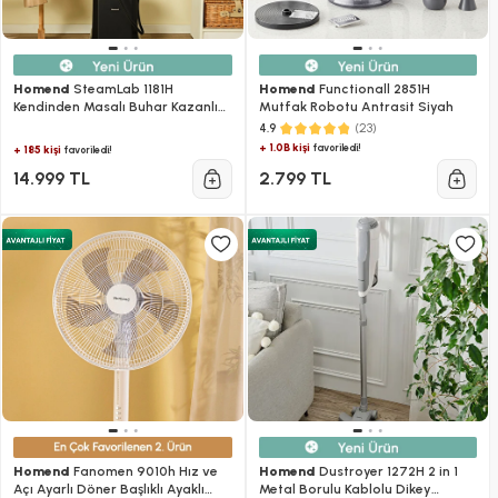
Homend
SteamLab 1181H
Homend
Functionall 2851H
Kendinden Masalı Buhar Kazanlı
Mutfak Robotu Antrasit Siyah
Ütü
(23)
4.9
+ 1.0B kişi
favoriledi!
+ 185 kişi
favoriledi!
14.999 TL
2.799 TL
Homend
Fanomen 9010h Hız ve
Homend
Dustroyer 1272H 2 in 1
Açı Ayarlı Döner Başlıklı Ayaklı
Metal Borulu Kablolu Dikey