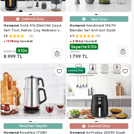
Homend
Gold 4'lü Elektrikli Çeyiz
Homend
Handmaid 1967H
Seti Tost, Kahve, Çay Makinesi ve
Blender Set Antrasit Siyah
Blender Seti Antrasit
(4)
(19)
3.8
4.9
+ 13.9B kişi
+ 2.1B kişi
favoriledi!
favoriledi!
Sepette
%10
%10
9.999 TL
1.999 TL
8.999 TL
1.799 TL
Homend
Royaltea 1708H
Homend
Airfryday 2509h Siyah