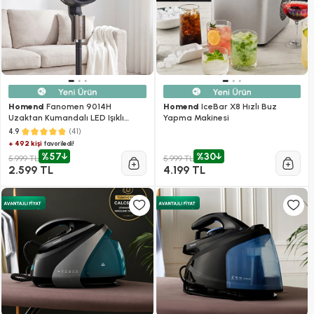
Homend
Fanomen 9014H
Homend
IceBar X8 Hızlı Buz
Uzaktan Kumandalı LED Işıklı
Yapma Makinesi
Vantilatör
(41)
4.9
+ 492 kişi
favoriledi!
%57
%30
5.999 TL
5.999 TL
2.599 TL
4.199 TL