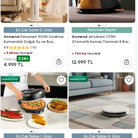
Homend
Fanomen 9011H Uzaktan
Homend
Jetsteam 1175H
Kumandalı Soğuk Su ve Buz
Otomatik Kumaş Tanımalı 8 Bar
Hazneli Kule Tipi Vantilatör 60W
Buhar Kazanlı Ütü Siyah Gold
(198)
4.9
+ 5.4B kişi
favoriledi!
+ 760 kişi
favoriledi!
%38
7.999 TL
12.999 TL
4.999 TL