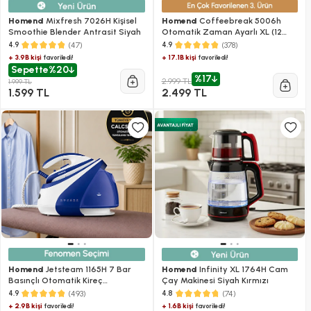
Homend
Mixfresh 7026H Kişisel
Homend
Coffeebreak 5006h
Smoothie Blender Antrasit Siyah
Otomatik Zaman Ayarlı XL (12
Fincan) Filtre Kahve Makinesi
(47)
(378)
4.9
4.9
+ 3.9B kişi
+ 17.1B kişi
favoriledi!
favoriledi!
Sepette
%20
%17
2.999 TL
1.999 TL
1.599 TL
2.499 TL
Homend
Jetsteam 1165H 7 Bar
Homend
Infinity XL 1764H Cam
Basınçlı Otomatik Kireç
Çay Makinesi Siyah Kırmızı
Temizlemeli Buhar Kazanlı Ütü
(493)
(74)
4.9
4.8
Mor Beyaz
+ 2.9B kişi
+ 1.6B kişi
favoriledi!
favoriledi!