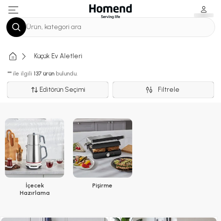
Ürün, kategori ara
Küçük Ev Aletleri
""
ile ilgili
137 ürün
bulundu.
Editörün Seçimi
Filtrele
İçecek
Pişirme
Hazırlama