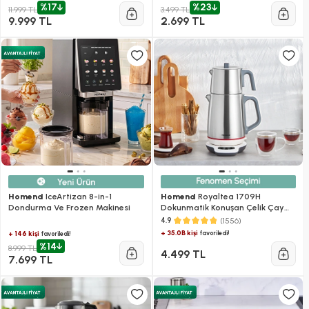
%17
%23
11.999 TL
3.499 TL
9.999 TL
2.699 TL
Homend
IceArtizan 8-in-1
Homend
Royaltea 1709H
Dondurma Ve Frozen Makinesi
Dokunmatik Konuşan Çelik Çay
Makinesi Inox
(1556)
4.9
+ 35.0B kişi
favoriledi!
+ 146 kişi
favoriledi!
%14
8.999 TL
4.499 TL
7.699 TL