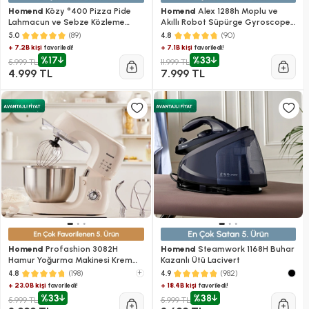
Homend
Közy °400 Pizza Pide
Homend
Alex 1288h Moplu ve
Lahmacun ve Sebze Közleme
Akıllı Robot Süpürge Gyroscope
Makinesi
Beyaz
(89)
(90)
5.0
4.8
+ 7.2B kişi
+ 7.1B kişi
favoriledi!
favoriledi!
%17
%33
5.999 TL
11.999 TL
4.999 TL
7.999 TL
Homend
Profashion 3082H
Homend
Steamwork 1168H Buhar
Hamur Yoğurma Makinesi Krem
Kazanlı Ütü Lacivert
1200W 5,2L
(198)
+
(982)
4.8
4.9
+ 23.0B kişi
+ 18.4B kişi
favoriledi!
favoriledi!
%33
%38
5.999 TL
5.999 TL