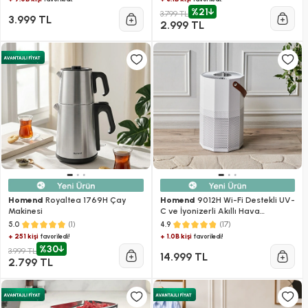
%21
3.799 TL
3.999 TL
2.999 TL
Homend
Royaltea 1769H Çay
Homend
9012H Wi-Fi Destekli UV-
Makinesi
C ve İyonizerli Akıllı Hava
Temizleme Makinesi
(1)
(17)
5.0
4.9
+ 251 kişi
+ 1.0B kişi
favoriledi!
favoriledi!
%30
3.999 TL
14.999 TL
2.799 TL