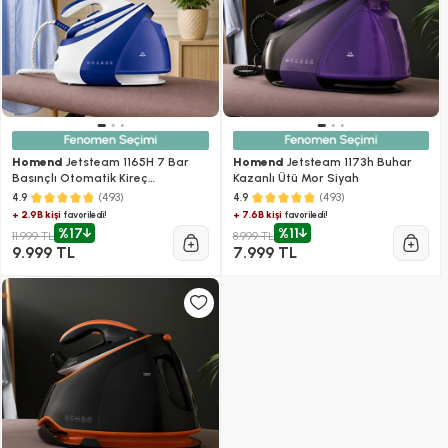
Homend
Jetsteam 1165H 7 Bar
Homend
Jetsteam 1173h Buhar
Basınçlı Otomatik Kireç
Kazanlı Ütü Mor Siyah
Temizlemeli Buhar Kazanlı Ütü
(493)
(493)
4.9
4.9
Mor Beyaz
+ 2.9B kişi
+ 7.6B kişi
favoriledi!
favoriledi!
%17
%11
11.999 TL
8.999 TL
9.999 TL
7.999 TL