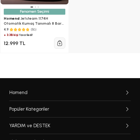
Homend
Jetsteam 1174H
Otomatik Kumaş Tanımalı 8 Bar
Buhar Kazanlı Ütü Siyah Turuncu
(86)
4.9
+ 3.3B kişi
favoriledi!
12.999 TL
Homend
Popüler Kategoriler
YARDIM ve DESTEK