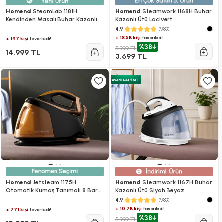
Homend
SteamLab 1181H
Homend
Steamwork 1168H Buhar
Kendinden Masalı Buhar Kazanlı
Kazanlı Ütü Lacivert
Ütü
(983)
4.9
+ 18.5B kişi
favoriledi!
+ 197 kişi
favoriledi!
%38
5.999 TL
14.999 TL
3.699 TL
Homend
Jetsteam 1175H
Homend
Steamwork 1167H Buhar
Otomatik Kumaş Tanımalı 8 Bar
Kazanlı Ütü Siyah Beyaz
Buhar Kazanlı Ütü Siyah Gold
(983)
4.9
+ 10.7B kişi
favoriledi!
+ 771 kişi
favoriledi!
%38
5.999 TL