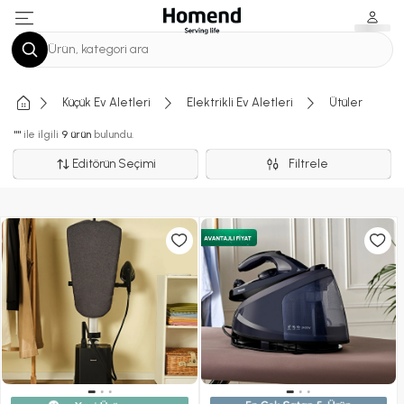
Ürün, kategori ara
Küçük Ev Aletleri
Elektrikli Ev Aletleri
Ütüler
""
ile ilgili
9 ürün
bulundu.
Editörün Seçimi
Filtrele