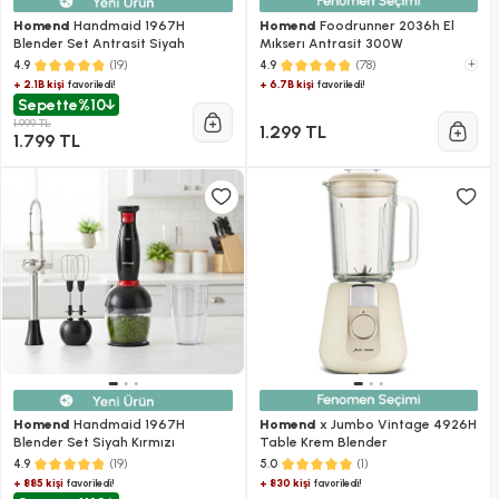
Homend
Handmaid 1967H
Homend
Foodrunner 2036h El
Blender Set Antrasit Siyah
Mıkserı Antrasit 300W
(19)
(78)
+
4.9
4.9
+ 2.1B kişi
+ 6.7B kişi
favoriledi!
favoriledi!
Sepette
%10
1.999 TL
1.299 TL
1.799 TL
Homend
Handmaid 1967H
Homend
x Jumbo Vintage 4926H
Blender Set Siyah Kırmızı
Table Krem Blender
(19)
(1)
4.9
5.0
+ 885 kişi
+ 830 kişi
favoriledi!
favoriledi!