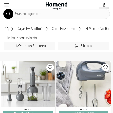
Ürün, kategori ara
Küçük Ev Aletleri
Gıda Hazırlama
El Mikseri Ve Blen
""
ile ilgili
4 ürün
bulundu.
Önerilen Sıralama
Filtrele