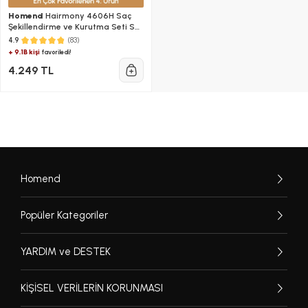
Homend
Hairmony 4606H Saç
Şekillendirme ve Kurutma Seti Su
Yeşili
(83)
4.9
+ 9.1B kişi
favoriledi!
4.249 TL
Homend
Popüler Kategoriler
YARDIM ve DESTEK
KİŞİSEL VERİLERİN KORUNMASI