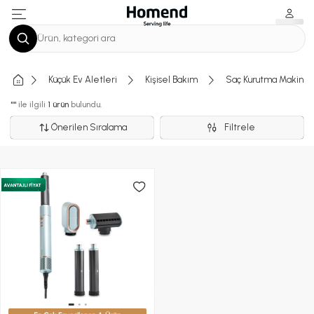
Ürün, kategori ara
Küçük Ev Aletleri
Kişisel Bakım
Saç Kurutma Makines
""
ile ilgili
1 ürün
bulundu.
Önerilen Sıralama
Filtrele