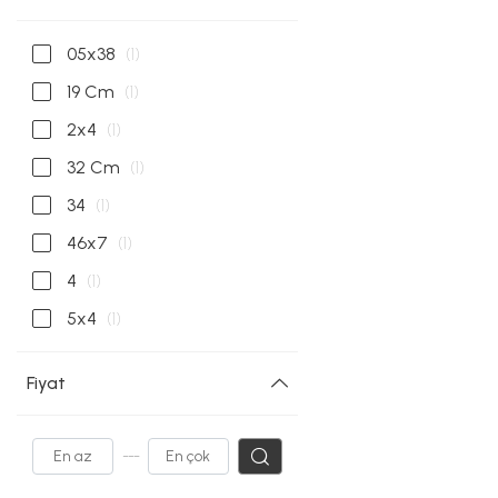
05x38
(1)
19 Cm
(1)
2x4
(1)
32 Cm
(1)
34
(1)
46x7
(1)
4
(1)
5x4
(1)
Fiyat
---