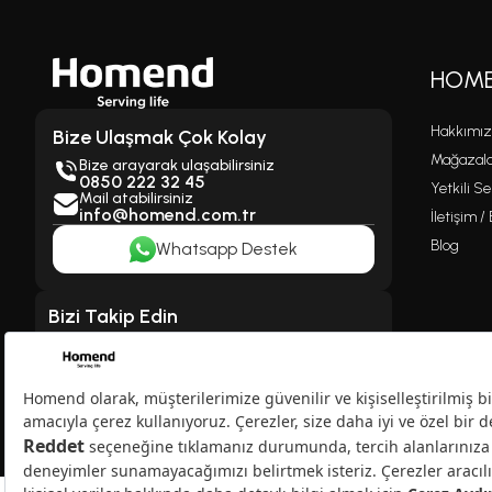
HOM
Hakkımı
Bize Ulaşmak Çok Kolay
Mağazala
Bize arayarak ulaşabilirsiniz
0850 222 32 45
Yetkili Se
Mail atabilirsiniz
info@homend.com.tr
İletişim /
Blog
Whatsapp Destek
Bizi Takip Edin