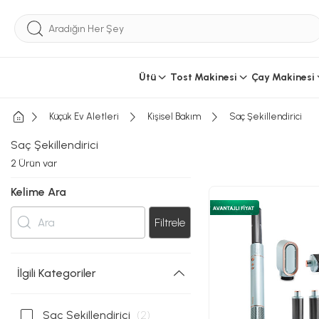
Ütü
Tost Makinesi
Çay Makinesi
Küçük Ev Aletleri
Kişisel Bakım
Saç Şekillendirici
Saç Şekillendirici
2
Ürün var
Kelime Ara
Filtrele
İlgili Kategoriler
Saç Şekillendirici
(2)