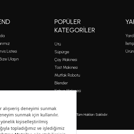
END
POPÜLER
YA
KATEGORILER
zda
Yard
rımız
İleti
Ütü
rvis Listesi
Ürün
Süpürge
 Bize Ulaşın
Çay Makinesi
Tost Makinesi
Mutfak Robotu
Blender
Kahve Makinesi
Copyright © 2026 Homend A.Ş. Tüm Hakları Saklıdır.