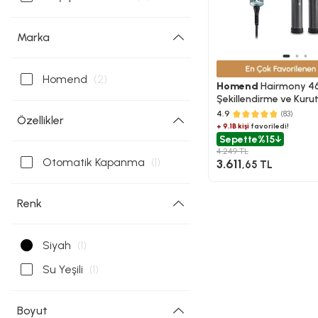
Marka
Homend
(2)
Homend
Hairmony 4
Şekillendirme ve Kuru
Yeşili
4.9
(83)
Özellikler
+ 9.1B kişi
favoriledi!
Sepette
%15
4.249 TL
Otomatik Kapanma
(1)
3.611
,65 TL
Renk
Siyah
(1)
Su Yeşili
(1)
Boyut