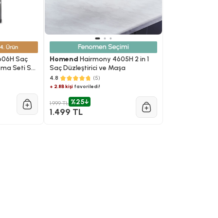
606H Saç
Homend
Hairmony 4605H 2 in 1
tma Seti Su
Saç Düzleştirici ve Maşa
4.8
(5)
+ 2.8B kişi
favoriledi!
%25
1.999 TL
1.499 TL