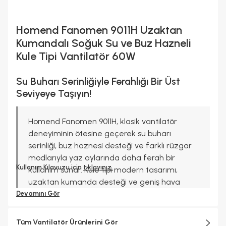
Homend Fanomen 9011H Uzaktan
Kumandalı Soğuk Su ve Buz Hazneli
Kule Tipi Vantilatör 60W
Su Buharı Serinliğiyle Ferahlığı Bir Üst
Seviyeye Taşıyın!
Homend Fanomen 9011H, klasik vantilatör
deneyiminin ötesine geçerek su buharı
serinliği, buz haznesi desteği ve farklı rüzgar
modlarıyla yaz aylarında daha ferah bir
Kullanım Kılavuzu için
tıklayınız.
kullanım sunar. Kule tipi modern tasarımı,
uzaktan kumanda desteği ve geniş hava
sirkülasyonu sağlayan yapısıyla ev ve ofis
Devamını Gör
kullanımına uyum sağlar. Zamanlayıcı, LED
ekran ve dokunmatik kontrol paneli gibi
Tüm Vantilatör Ürünlerini Gör