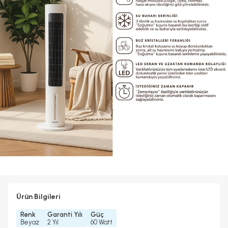
Ürün Bilgileri
Renk
Garanti Yılı
Güç
Beyaz
2 Yıl
60 Watt