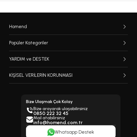
kolayca oluşturmanıza yardımcı olur.
3 Farklı Rüzgar Modu
Homend
Normal, doğal ve uyku modu seçenekleri sayesinde
kullanım alışkanlıklarınıza uygun serinlik deneyimi
Popüler Kategoriler
sunar. Günlük kullanım ve gece kullanımı için farklı
hava akışı alternatifleri sağlar.
YARDIM ve DESTEK
Su Buharı Serinliği
KİŞİSEL VERİLERİN KORUNMASI
Su haznesi desteği sayesinde havaya nem desteği
sağlayarak daha ferah bir serinlik hissi oluşturur.
Özellikle kuru hava hissini azaltmaya yardımcı
Bize Ulaşmak Çok Kolay
olarak yaz aylarında daha konforlu kullanım sunar.
Bize arayarak ulaşabilirsiniz
0850 222 32 45
Buz Kristali Haznesi
Mail atabilirsiniz
info@homend.com.tr
Dondurulmuş buz kristali kutusuyla birlikte
Whatsapp Destek
kullanıldığında daha yoğun serinlik hissi oluşturur.