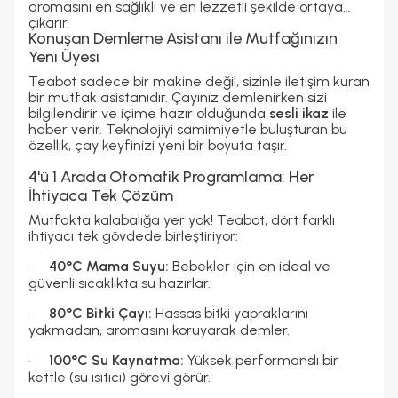
aromasını en sağlıklı ve en lezzetli şekilde ortaya
çıkarır.
Konuşan Demleme Asistanı ile Mutfağınızın
Yeni Üyesi
Teabot sadece bir makine değil, sizinle iletişim kuran
bir mutfak asistanıdır. Çayınız demlenirken sizi
bilgilendirir ve içime hazır olduğunda
sesli ikaz
ile
haber verir. Teknolojiyi samimiyetle buluşturan bu
özellik, çay keyfinizi yeni bir boyuta taşır.
4'ü 1 Arada Otomatik Programlama: Her
İhtiyaca Tek Çözüm
Mutfakta kalabalığa yer yok! Teabot, dört farklı
ihtiyacı tek gövdede birleştiriyor:
40°C Mama Suyu:
Bebekler için en ideal ve
·
güvenli sıcaklıkta su hazırlar.
80°C Bitki Çayı:
Hassas bitki yapraklarını
·
yakmadan, aromasını koruyarak demler.
100°C Su Kaynatma:
Yüksek performanslı bir
·
kettle (su ısıtıcı) görevi görür.