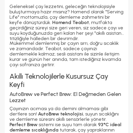
2700 Watt
Dokunmatik
2 Program
Geleneksel çay lezzetini, geleceğin teknolojisiyle
Bardak/ Fincan Kapasitesi
Konuşma Özelliği
25-30 Çay Bardağı
Var
buluşturmaya hazır mısınız? Homend olarak "Serving
Alt Hazne Malzemesi
Filtre/Süzgeç Malzemesi
Life" mottomuzla, çay demleme zahmetini bir
Paslanmaz Çelik
Paslanmaz Çelik
keyfe dönüştürdük.
Homend Teabot
, mutfakta
Otomatik Su Alma
Sıcaklık Ayarı
Kablo Uzunluğu
geçirdiğiniz süreyi size geri veren, siz sadece çayı ve
Var
Var
1 M
suyu koyduğunuzda geri kalan her şeyi "akıllı asistan"
Gövde Malzemesi
Model Özellik
Demlik Kapasitesi
titizliğiyle halleden bir devrimdir.
Inox
Otomatik Su Alımı
1 Lt
Mükemmel demlenmiş bir çayın sırrı, doğru sıcaklık
ve zamandadır. Teabot, sadece çayınızı
demlemekle kalmaz; sesli asistanı ile sizinle iletişim
kurar ve günün her anında, tam istediğiniz kıvamda
çayı sofranıza getirir.
Akıllı Teknolojilerle Kusursuz Çay
Keyfi
AutoBrew ve Perfect Brew: El Değmeden Gelen
Lezzet
Çayınızın acıması ya da demini almaması gibi
dertlere son!
AutoBrew teknolojisi
, suyun sıcaklığını
ve demleme süresini akıllı sensörlerle yönetir.
Perfect Brew
sistemi ise suyu tam olarak
93°C ideal
demleme sıcaklığında
tutarak, çay yapraklarının