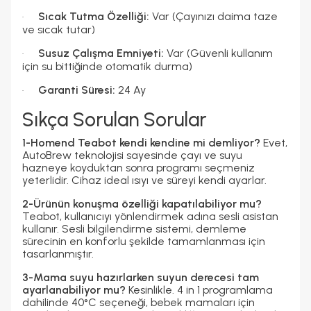
Sıcak Tutma Özelliği:
Var (Çayınızı daima taze
·
ve sıcak tutar)
Susuz Çalışma Emniyeti:
Var (Güvenli kullanım
·
için su bittiğinde otomatik durma)
Garanti Süresi:
24 Ay
·
Sıkça Sorulan Sorular
1-Homend Teabot kendi kendine mi demliyor?
Evet,
AutoBrew teknolojisi sayesinde çayı ve suyu
hazneye koyduktan sonra programı seçmeniz
yeterlidir. Cihaz ideal ısıyı ve süreyi kendi ayarlar.
2-Ürünün konuşma özelliği kapatılabiliyor mu?
Teabot, kullanıcıyı yönlendirmek adına sesli asistan
kullanır. Sesli bilgilendirme sistemi, demleme
sürecinin en konforlu şekilde tamamlanması için
tasarlanmıştır.
3-Mama suyu hazırlarken suyun derecesi tam
ayarlanabiliyor mu?
Kesinlikle. 4 in 1 programlama
dahilinde 40°C seçeneği, bebek mamaları için