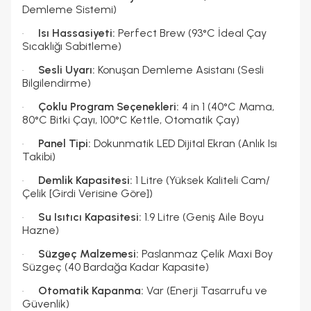
Demleme Sistemi)
Isı Hassasiyeti:
Perfect Brew (93°C İdeal Çay
·
Sıcaklığı Sabitleme)
Sesli Uyarı:
Konuşan Demleme Asistanı (Sesli
·
Bilgilendirme)
Çoklu Program Seçenekleri:
4 in 1 (40°C Mama,
·
80°C Bitki Çayı, 100°C Kettle, Otomatik Çay)
Panel Tipi:
Dokunmatik LED Dijital Ekran (Anlık Isı
·
Takibi)
Demlik Kapasitesi:
1 Litre (Yüksek Kaliteli Cam/
·
Çelik [Girdi Verisine Göre])
Su Isıtıcı Kapasitesi:
1.9 Litre (Geniş Aile Boyu
·
Hazne)
Süzgeç Malzemesi:
Paslanmaz Çelik Maxi Boy
·
Süzgeç (40 Bardağa Kadar Kapasite)
Otomatik Kapanma:
Var (Enerji Tasarrufu ve
·
Güvenlik)