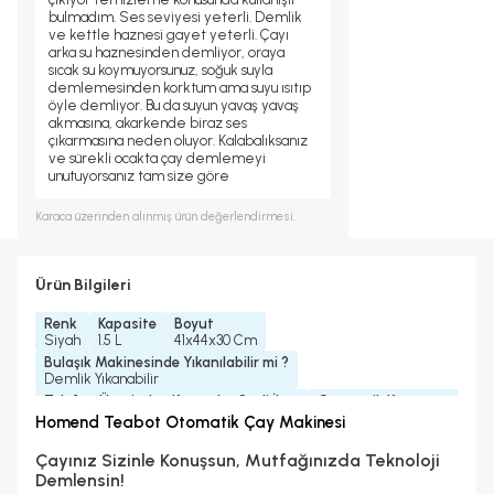
bulmadım. Ses seviyesi yeterli. Demlik
ve kettle haznesi gayet yeterli. Çayı
arka su haznesinden demliyor, oraya
sıcak su koymuyorsunuz, soğuk suyla
demlemesinden korktum ama suyu ısıtıp
öyle demliyor. Bu da suyun yavaş yavaş
akmasına, akarkende biraz ses
çıkarmasına neden oluyor. Kalabalıksanız
ve sürekli ocakta çay demlemeyi
unutuyorsanız tam size göre
Karaca
üzerinden alınmış ürün değerlendirmesi.
Ürün Bilgileri
Renk
Kapasite
Boyut
Siyah
1.5 L
41x44x30 Cm
Bulaşık Makinesinde Yıkanılabilir mi ?
Demlik Yıkanabilir
Telefon Üzerinden Kontrol
Sesli İkaz
Otomatik Kapanma
Yok
Var
Var
Homend Teabot Otomatik Çay Makinesi
Kettle Özelliği
Yedek Parça Temini Yapılır
Garanti Yılı
Var
Evet
2 Yıl
Çayınız Sizinle Konuşsun, Mutfağınızda Teknoloji
Güç
Ekran Türü
Program Sayısı
Demlensin!