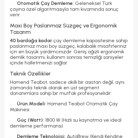
Otomatik Çay Demleme:
Geleneksel Türk
·
çayına özel algoritmasıyla tam kıvamında sonuç
verir.
Maxi Boy Paslanmaz Süzgeç ve Ergonomik
Tasarım
40 bardağa kadar
çay demleme kapasitesine sahip
paslanmaz maxi boy süzgeç, kalabalık misafirleriniz
için en büyük yardımcınızdır. Geniş ağızlı ergonomik
demlik tasarımı, kullanım sonrası temizliği saniyeler
içinde halletmenizi sağlar.
Teknik Özellikler
Homend Teabot, sadece akıllı bir asistan değil, aynı
zamanda teknik olarak en üst segment
donanımlara sahip bir mutfak profesyonelidir:
Ürün Modeli:
Homend Teabot Otomatik Çay
·
Makinesi
Güç (Watt):
1800 W (Hızlı su kaynatma ve ideal
·
demleme performansı)
Demleme Teknolojisi:
AutoBrew (Kendi Kendine
·