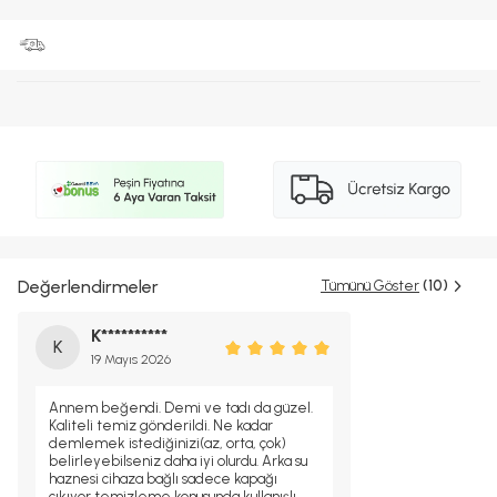
Değerlendirmeler
Tümünü Göster
(10)
K**********
K
19 Mayıs 2026
Annem beğendi. Demi ve tadı da güzel.
Kaliteli temiz gönderildi. Ne kadar
demlemek istediğinizi(az, orta, çok)
belirleyebilseniz daha iyi olurdu. Arka su
haznesi cihaza bağlı sadece kapağı
çıkıyor temizleme konusunda kullanışlı